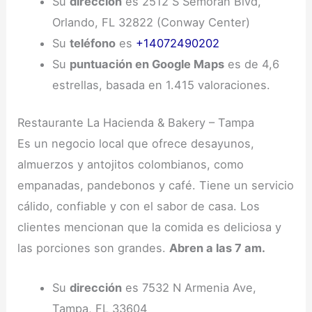
Su
dirección
es 2512 S Semoran Blvd,
Orlando, FL 32822 (Conway Center)
Su
teléfono
es
+14072490202
Su
puntuación en Google Maps
es de 4,6
estrellas, basada en 1.415 valoraciones.
Restaurante La Hacienda & Bakery – Tampa
Es un negocio local que ofrece desayunos,
almuerzos y antojitos colombianos, como
empanadas, pandebonos y café. Tiene un servicio
cálido, confiable y con el sabor de casa. Los
clientes mencionan que la comida es deliciosa y
las porciones son grandes.
Abren a las 7 am.
Su
dirección
es 7532 N Armenia Ave,
Tampa, FL 33604