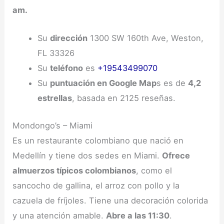
am.
Su
dirección
1300 SW 160th Ave, Weston,
FL 33326
Su
teléfono
es
+19543499070
Su
puntuación en Google Map
s es de
4,2
estrellas
, basada en 2125 reseñas.
Mondongo’s – Miami
Es un restaurante colombiano que nació en
Medellín y tiene dos sedes en Miami.
Ofrece
almuerzos típicos colombianos
, como el
sancocho de gallina, el arroz con pollo y la
cazuela de fríjoles. Tiene una decoración colorida
y una atención amable.
Abre a las 11:30
.